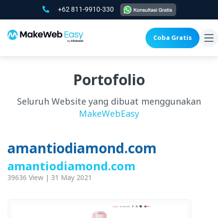
+62 811-9910-330
Coba Gratis
To
na
Portofolio
Seluruh Website yang dibuat menggunakan
MakeWebEasy
amantiodiamond.com
amantiodiamond.com
39636 View | 31 May 2021