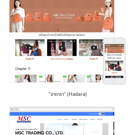
"ฮาดารา" (Hadara)