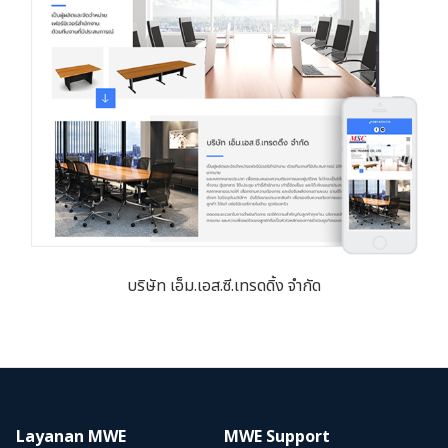
บริษัท เอ็ม.เอส.ซี.เทรดดิ้ง จำกัด
Layanan MWE
MWE Support