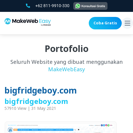
+62 811-9910-330
Coba Gratis
To
na
Portofolio
Seluruh Website yang dibuat menggunakan
MakeWebEasy
bigfridgeboy.com
bigfridgeboy.com
57910 View | 31 May 2021