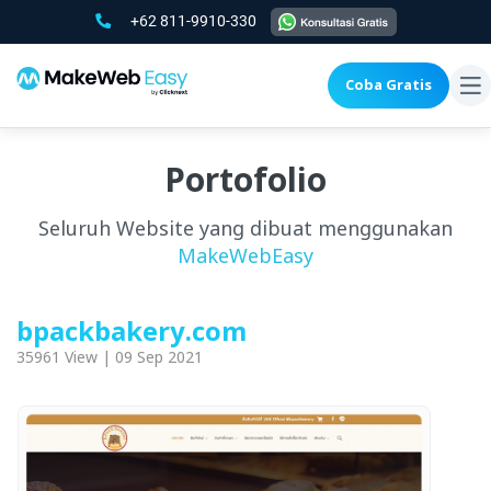
+62 811-9910-330
Coba Gratis
To
na
Portofolio
Seluruh Website yang dibuat menggunakan
MakeWebEasy
bpackbakery.com
35961 View | 09 Sep 2021