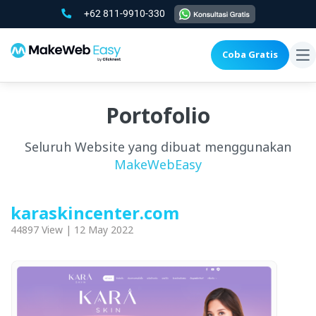
+62 811-9910-330
Coba Gratis
To
na
Portofolio
Seluruh Website yang dibuat menggunakan
MakeWebEasy
karaskincenter.com
44897 View | 12 May 2022