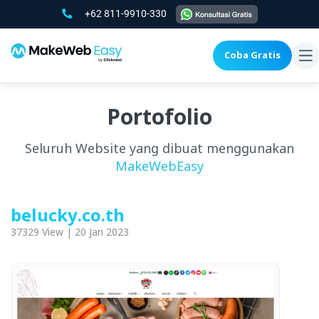
+62 811-9910-330
Coba Gratis
To
na
Portofolio
Seluruh Website yang dibuat menggunakan
MakeWebEasy
belucky.co.th
37329 View | 20 Jan 2023