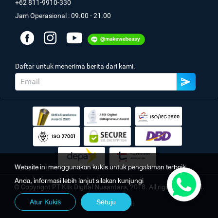
+62 811-9910-330
Jam Operasional : 09.00 - 21.00
Daftar untuk menerima berita dari kami.
Website ini menggunakan kukis untuk pengalaman terbaik
Anda, informasi lebih lanjut silakan kunjungi
© Copyright PT Klik Digital Nusantara, 2018. All rights reserved.
Atur Kukis
Setuju
Kebijakan Pribadi