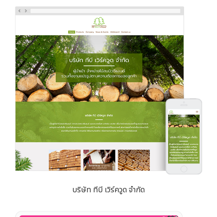
บริษัท ทีบี เวิร์ควูด จำกัด