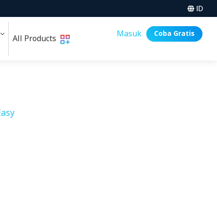
ID
i
Masuk
Coba Gratis
All Products
asy