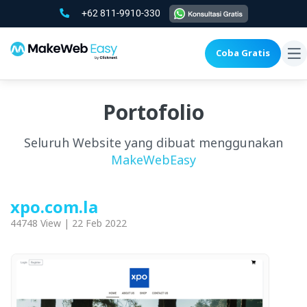
+62 811-9910-330
Coba Gratis
To
na
Portofolio
Seluruh Website yang dibuat menggunakan
MakeWebEasy
xpo.com.la
44748 View | 22 Feb 2022