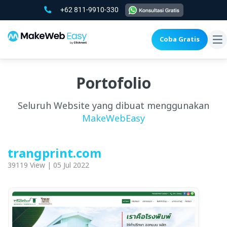
+62 811-9910-330
Coba Gratis
To
na
Portofolio
Seluruh Website yang dibuat menggunakan
MakeWebEasy
trangprint.com
39119 View | 05 Jul 2022