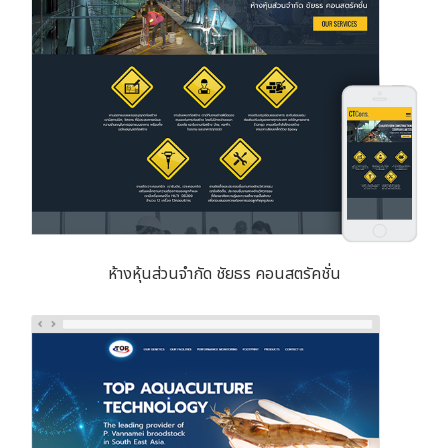
ห้างหุ้นส่วนจำกัด ชัยธร คอนสตรัคชั่น