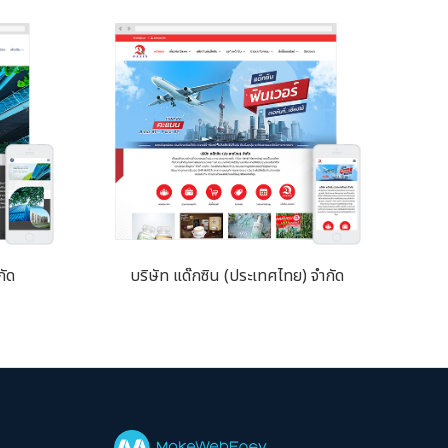
กัด
บริษัท แด๊กซิน (ประเทศไทย) จำกัด