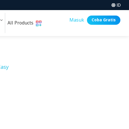
ID
i
Masuk
Coba Gratis
All Products
asy