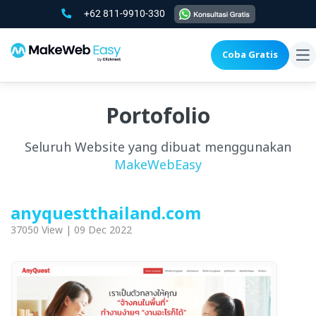
+62 811-9910-330
Coba Gratis
To
na
Portofolio
Seluruh Website yang dibuat menggunakan
MakeWebEasy
anyquestthailand.com
37050 View | 09 Dec 2022