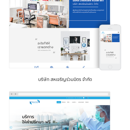
บริษัท สหเจริญร่วมมิตร จำกัด