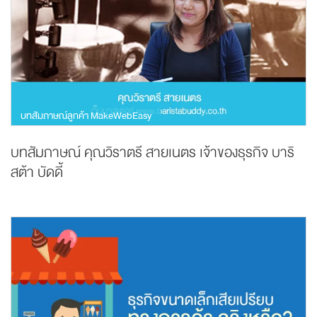
บทสัมภาษณ์ลูกค้า MakeWebEasy
บทสัมภาษณ์ คุณวิราตรี สายเนตร เจ้าของธุรกิจ บาริ
สต้า บัดดี้