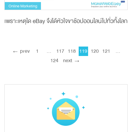
Online Marketing
เพราะเหตุใด eBay จึงได้หัวใจขาช้อปออนไลน์ไปทั่วทั้งโลก
← prev
1
…
117
118
119
120
121
…
124
next →