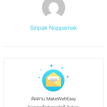
Siripak Noppamak
ติดตาม MakeWebEasy