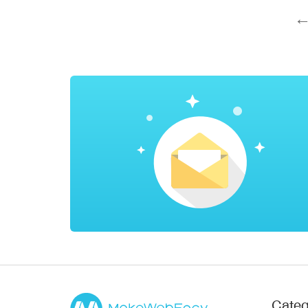
← 
Categ