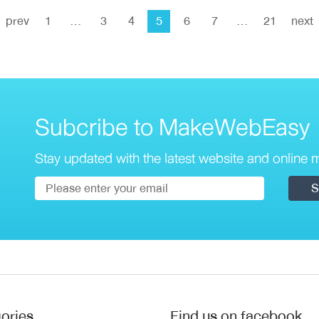
prev
1
…
3
4
5
6
7
…
21
nex
Subcribe to MakeWebEasy
Stay updated with the latest website and online m
ories
Find us on facebook