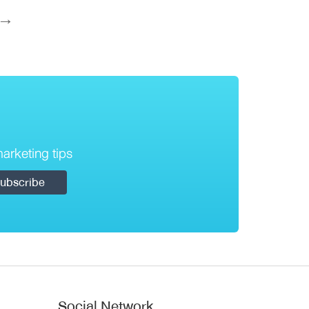
t →
arketing tips
Social Network