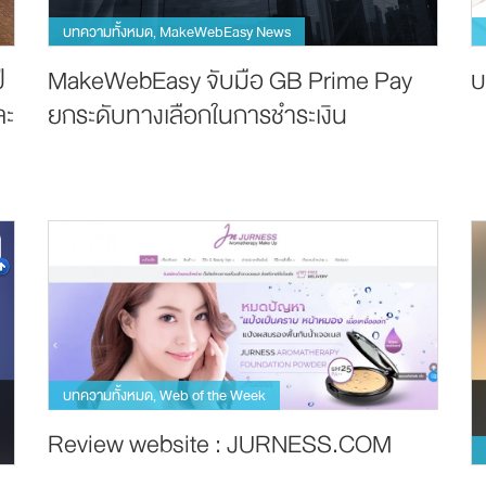
บทความทั้งหมด
MakeWebEasy News
,
ี
MakeWebEasy จับมือ GB Prime Pay
บ
ละ
ยกระดับทางเลือกในการชำระเงิน
บทความทั้งหมด
Web of the Week
,
Review website : JURNESS.COM