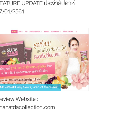
EATURE UPDATE ประจำสัปดาห์
7/01/2561
MakeWebEasy News
Web of the Week
,
eview Website :
hanatdacollection.com