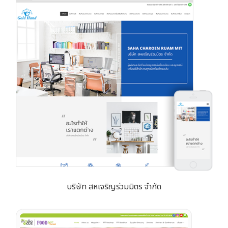
บริษัท สหเจริญร่วมมิตร จำกัด