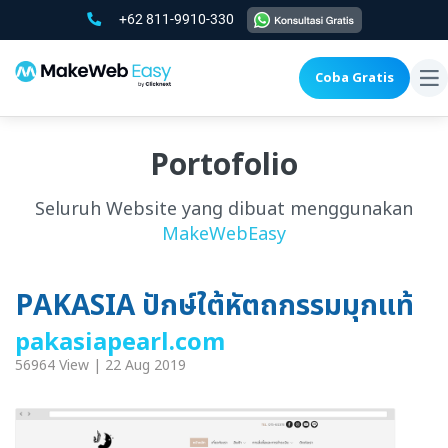
+62 811-9910-330
Coba Gratis
To
na
Portofolio
Seluruh Website yang dibuat menggunakan
MakeWebEasy
PAKASIA ปักษ์ใต้หัตถกรรมมุกแท้
pakasiapearl.com
56964 View | 22 Aug 2019