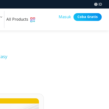
ID
i
Masuk
Coba Gratis
All Products
asy