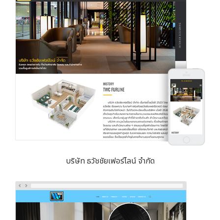
บริษัท ธวัชชัยเฟอร์ไลน์ จำกัด