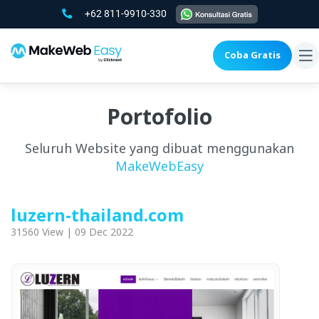
+62 811-9910-330
Coba Gratis
To
na
Portofolio
Seluruh Website yang dibuat menggunakan
MakeWebEasy
luzern-thailand.com
31560 View | 09 Dec 2022