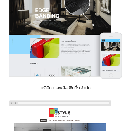
บริษัท เวลพลัส ฟิตติ้ง จำกัด