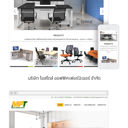
บริษัท ไอสไตล์ ออฟฟิศเฟอร์นิเจอร์ จำกัด