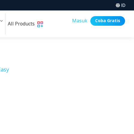
ID
i
Masuk
Coba Gratis
All Products
asy