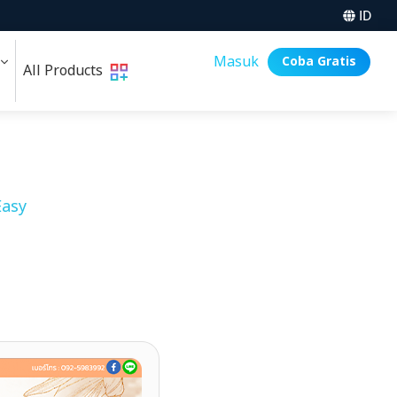
ID
i
Masuk
Coba Gratis
All Products
asy