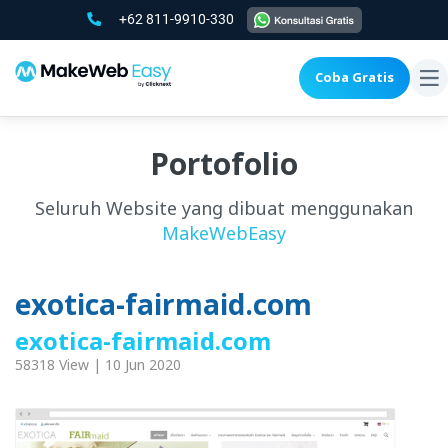
+62 811-9910-330
Coba Gratis
To
na
Portofolio
Seluruh Website yang dibuat menggunakan
MakeWebEasy
exotica-fairmaid.com
exotica-fairmaid.com
58318 View | 10 Jun 2020