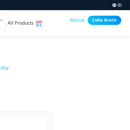
ID
i
Masuk
Coba Gratis
All Products
asy