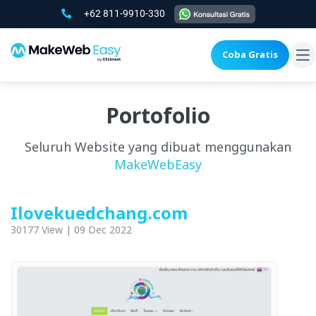
+62 811-9910-330
Coba Gratis
To
na
Portofolio
Seluruh Website yang dibuat menggunakan
MakeWebEasy
Ilovekuedchang.com
30177 View | 09 Dec 2022