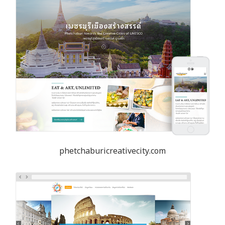
phetchaburicreativecity.com