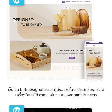
เว็บไซต์ billidesignofficial ผู้ส่งออกชั้นนำด้านเครื่องครัวไม้
เครื่องใช้บนโต๊ะอาหาร เขียง และของตกแต่งโต๊ะอาหาร