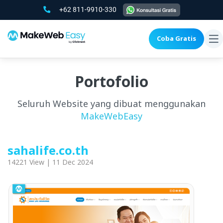
+62 811-9910-330
Coba Gratis
To
na
Portofolio
Seluruh Website yang dibuat menggunakan
MakeWebEasy
sahalife.co.th
14221 View | 11 Dec 2024