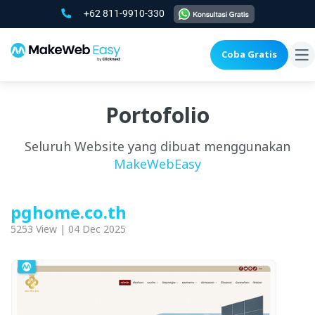
+62 811-9910-330
Coba Gratis
To
na
Portofolio
Seluruh Website yang dibuat menggunakan
MakeWebEasy
pghome.co.th
5253 View | 04 Dec 2025