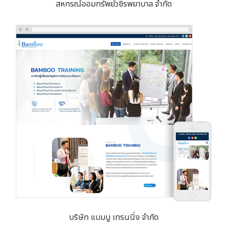
สหกรณ์ออมทรัพย์วชิรพยาบาล จำกัด
บริษัท แบมบู เทรนนิ่ง จำกัด