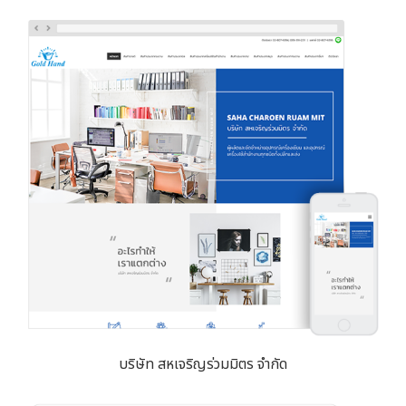
บริษัท สหเจริญร่วมมิตร จำกัด