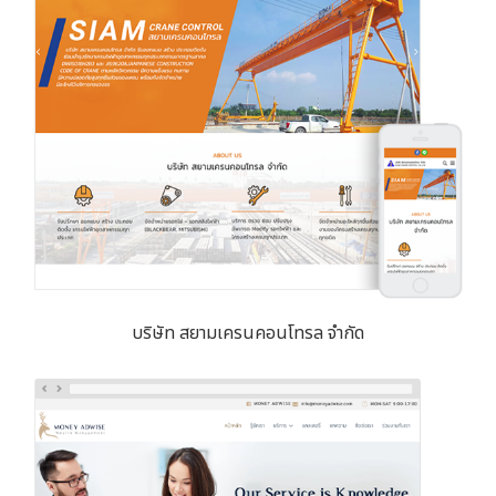
บริษัท สยามเครนคอนโทรล จำกัด