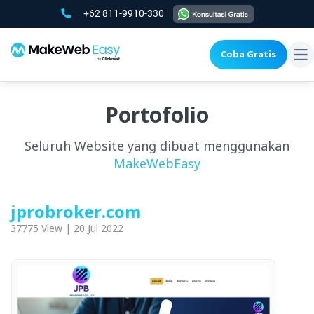
+62 811-9910-330
Coba Gratis
To
na
Portofolio
Seluruh Website yang dibuat menggunakan
MakeWebEasy
jprobroker.com
37775 View | 20 Jul 2022