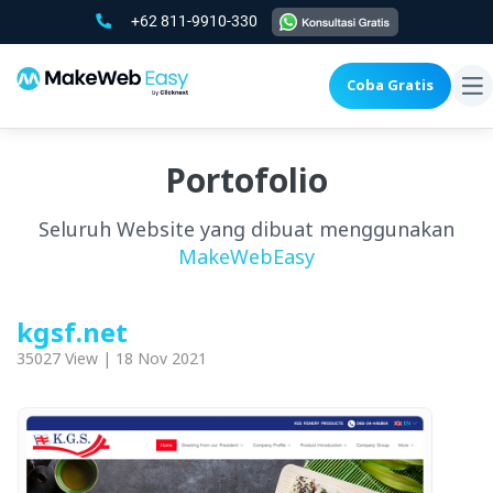
+62 811-9910-330
Coba Gratis
To
na
Portofolio
Seluruh Website yang dibuat menggunakan
MakeWebEasy
kgsf.net
35027 View | 18 Nov 2021