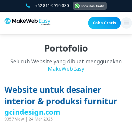
+62 811-9910-330
Coba Gratis
To
na
Portofolio
Seluruh Website yang dibuat menggunakan
MakeWebEasy
Website untuk desainer
interior & produksi furnitur
gcindesign.com
9357 View | 24 Mar 2025