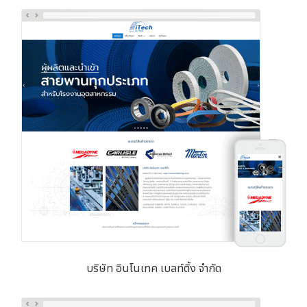
บริษัท อินโนเทค เบลท์ติ้ง จำกัด