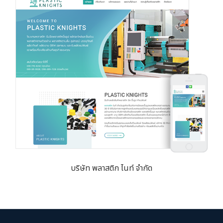
บริษัท พลาสติก ไนท์ จำกัด