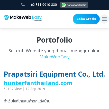
+62 811-9910-330
Coba Gratis
To
na
Portofolio
Seluruh Website yang dibuat menggunakan
MakeWebEasy
Prapatsiri Equipment Co., Ltd.
hunterfanthailand.com
59107 View | 12 Sep 2019
ทำเว็บไซต์ขายสินค้าตกแต่งบ้าน