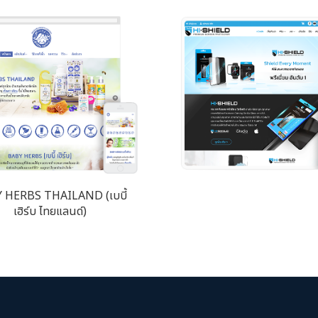
 HERBS THAILAND (เบบี้
เฮิร์บ ไทยแลนด์)