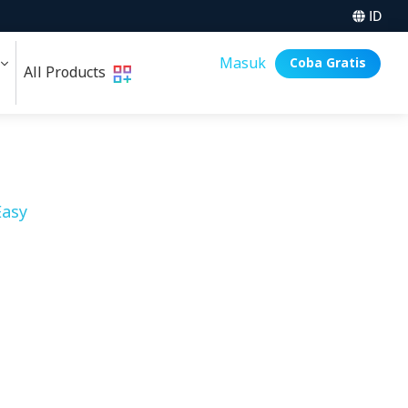
ID
i
Masuk
Coba Gratis
All Products
asy