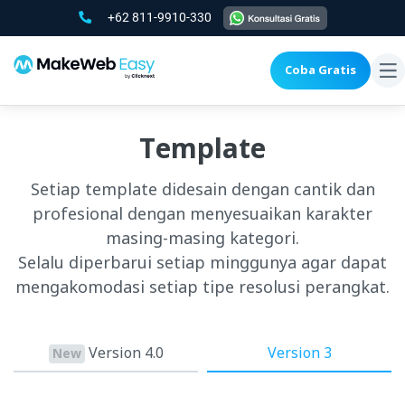
+62 811-9910-330
Coba Gratis
To
na
Template
Setiap template didesain dengan cantik dan
profesional dengan menyesuaikan karakter
masing-masing kategori.
Selalu diperbarui setiap minggunya agar dapat
mengakomodasi setiap tipe resolusi perangkat.
Version 4.0
Version 3
New