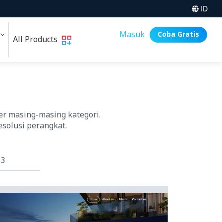
ID
i
Masuk
Coba Gratis
All Products
er masing-masing kategori.
esolusi perangkat.
 3