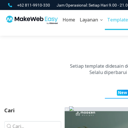
+62 811-9910-330
Jam Operasional: Setiap Hari 9.00 - 21.
Home
Layanan
Template
Setiap template didesain 
Selalu diperbarui
New
Cari
Cari...