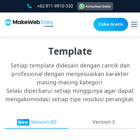
+62 811-9910-330
Coba Gratis
To
na
Template
Setiap template didesain dengan cantik dan
profesional dengan menyesuaikan karakter
masing-masing kategori.
Selalu diperbarui setiap minggunya agar dapat
mengakomodasi setiap tipe resolusi perangkat.
Version 4.0
Version 3
New