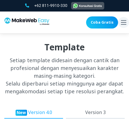
+62 811-9910-330
Coba Gratis
To
na
Template
Setiap template didesain dengan cantik dan
profesional dengan menyesuaikan karakter
masing-masing kategori.
Selalu diperbarui setiap minggunya agar dapat
mengakomodasi setiap tipe resolusi perangkat.
Version 4.0
Version 3
New