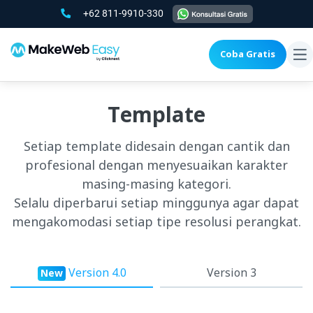
+62 811-9910-330
Coba Gratis
To
na
Template
Setiap template didesain dengan cantik dan
profesional dengan menyesuaikan karakter
masing-masing kategori.
Selalu diperbarui setiap minggunya agar dapat
mengakomodasi setiap tipe resolusi perangkat.
Version 4.0
Version 3
New