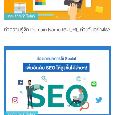
เทคนิคการทำเว็บไซต์
ทำความรู้จัก Domain Name และ URL ต่างกันอย่างไร?
เทคนิคการทำเว็บไซต์