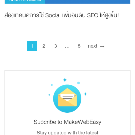
ส่องเทคนิคการใช้ Social เพิ่มอันดับ SEO ให้สูงขึ้น!
1
2
3
…
8
next →
Subcribe to MakeWebEasy
Stay updated with the latest