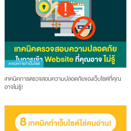
เทคนิคการทำเว็บไซต์
เทคนิคการตรวจสอบความปลอดภัยของเว็บไซต์ที่คุณ
อาจไม่รู้!