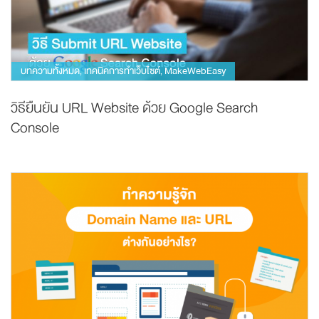
บทความทั้งหมด
เทคนิคการทำเว็บไซต์
MakeWebEasy
,
,
วิธียืนยัน URL Website ด้วย Google Search
Console