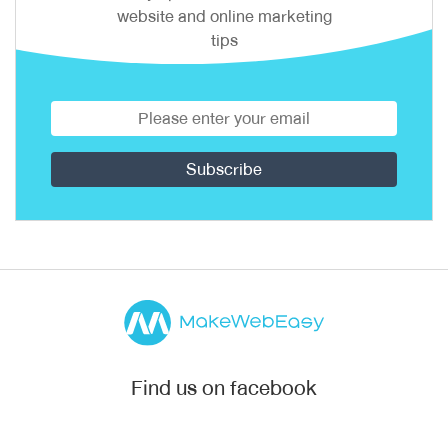
website and online marketing
tips
Find us on facebook