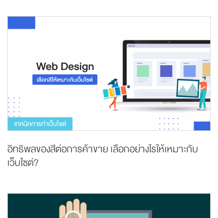
เทคนิคการทำเว็บไซต์
อิทธิพลของสีต่อการค้าขาย เลือกอย่างไรให้เหมาะกับ
เว็บไซต์?