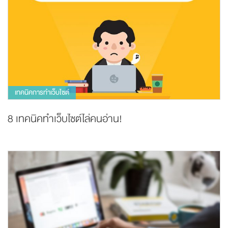
เทคนิคการทำเว็บไซต์
8 เทคนิคทำเว็บไซต์ไล่คนอ่าน!