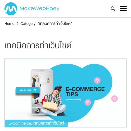
Home
›
Category: "เทคนิคการทำเว็บไซต์"
เทคนิคการทำเว็บไซต์
E-Commerce
เทคนิคการทำเว็บไซต์
,