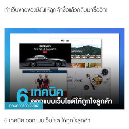
ทำเว็บขายของยังไงให้ลูกค้าซื้อแล้วกลับมาซื้ออีก!
เทคนิคการทำเว็บไซต์
6 เทคนิค ออกแบบเว็บไซต์ ให้ถูกใจลูกค้า