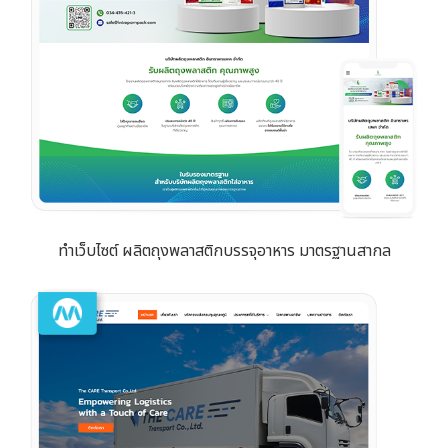
ทำเว็บไซต์ ผลิตถุงพลาสติกบรรจุอาหาร มาตรฐานสากล