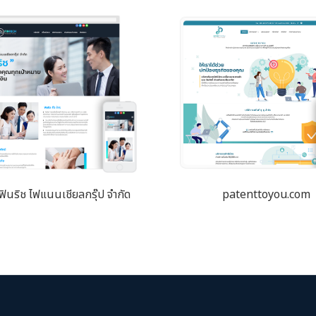
 ฟินริช ไฟแนนเชียลกรุ๊ป จำกัด
patenttoyou.com