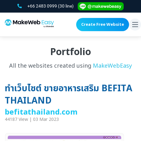
+66 2483 0999
(30 line)
Create Free Website
To
na
Portfolio
All the websites created using
MakeWebEasy
ทำเว็บไซต์ ขายอาหารเสริม BEFITA
THAILAND
befitathailand.com
44187 View | 03 Mar 2023