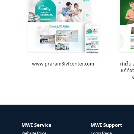
www.praram3ivfcenter.com
ทำเว็บ 
แก้ท้อ
MWE Service
MWE Support
Website Price
Login Page