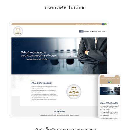
บริษัท ลิฟวิ่ง ไวส์ จำกัด
รับทำเว็บด้านกฏหมาย legaleasy