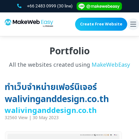
+66 2483 0999
(30 line)
Create Free Website
To
na
Portfolio
All the websites created using
MakeWebEasy
ทำเว็บจำหน่ายเฟอร์นิเจอร์
walivinganddesign.co.th
walivinganddesign.co.th
32560 View | 30 May 2023