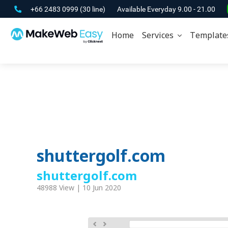
+66 2483 0999
(30 line)
Available Everyday 9.00 - 21.00
Home
Services
Template
shuttergolf.com
shuttergolf.com
48988 View | 10 Jun 2020