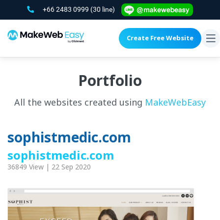
+66 2483 0999
(30 line)
Create Free Website
To
na
Portfolio
All the websites created using
MakeWebEasy
sophistmedic.com
sophistmedic.com
36849 View | 22 Sep 2020