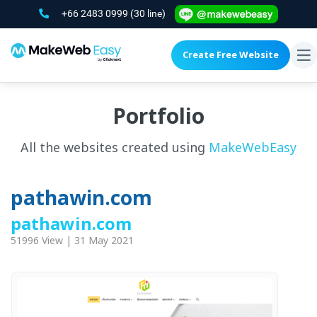
+66 2483 0999
(30 line)
Create Free Website
To
na
Portfolio
All the websites created using
MakeWebEasy
pathawin.com
pathawin.com
51996 View | 31 May 2021