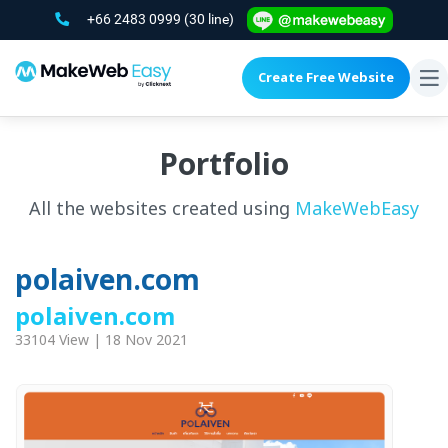
+66 2483 0999
(30 line)
Create Free Website
To
na
Portfolio
All the websites created using
MakeWebEasy
polaiven.com
polaiven.com
33104 View | 18 Nov 2021