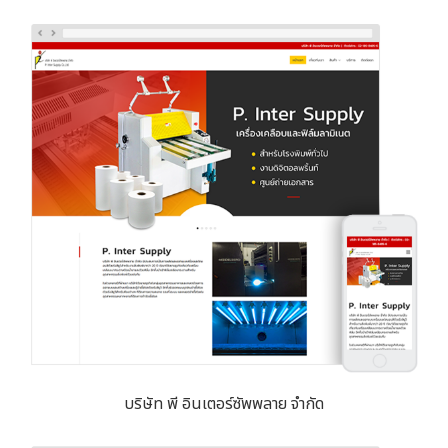
บริษัท พี อินเตอร์ซัพพลาย จำกัด