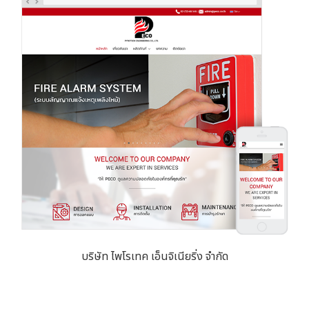
บริษัท ไพโรเทค เอ็นจิเนียริ่ง จำกัด