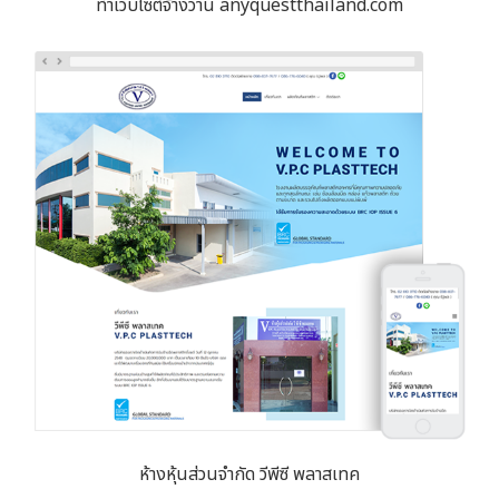
ทำเว็บไซต์จ้างวาน anyquestthailand.com
ห้างหุ้นส่วนจำกัด วีพีซี พลาสเทค