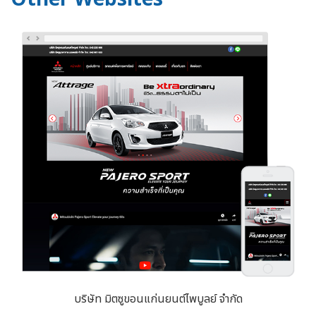
บริษัท มิตซูขอนแก่นยนต์ไพบูลย์ จำกัด