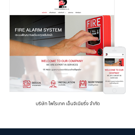
บริษัท ไพโรเทค เอ็นจิเนียริ่ง จำกัด